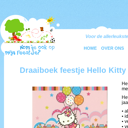
Voor de allerleukste
HOME
OVER ONS
Draaiboek feestje Hello Kitty
Hel
me
Het
jaa
• a
• i
• v
• v