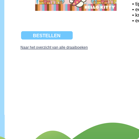
• t
• e
•
k
• 
BESTELLEN
Naar het overzicht van alle draaiboeken