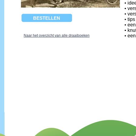
• ide
• ver
• ver
BESTELLEN
• tip
• een
• knu
• een
Naar het overzicht van alle draaiboeken