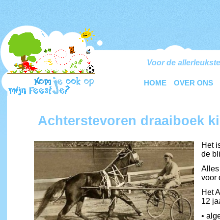
Voor de allerleukste
HOME
OVER ONS
Achterstevoren draaiboek ki
Het i
de bl
Alles
voor 
Het A
12 ja
• alg