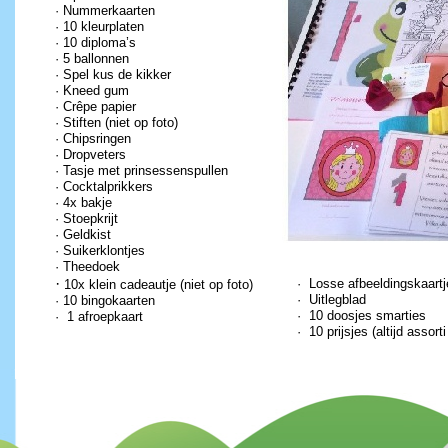
· Nummerkaarten
· 10 kleurplaten
· 10 diploma’s
· 5 ballonnen
· Spel kus de kikker
· Kneed gum
· Crêpe papier
· Stiften (niet op foto)
· Chipsringen
· Dropveters
· Tasje met prinsessenspullen
· Cocktalprikkers
· 4x bakje
· Stoepkrijt
· Geldkist
· Suikerklontjes
· Theedoek
·
· Losse afbeeldingskaartj
10x klein cadeautje (niet op foto)
· Uitlegblad
· 10 bingokaarten
· 10 doosjes smarties
· 1 afroepkaart
· 10 prijsjes (altijd assor