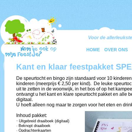
Voor de allerleukste
HOME
OVER ONS
Kant en klaar feestpakket S
De speurtocht en bingo zijn standaard voor 10 kindere
kinderen (meerprijs € 2,50 per kind). De leuke speurtoc
uit te zetten in de woonwijk, in het bos of op het kampeer
ontvangt u het kant en klare speurtocht pakket en alle 
digitaal.
U hoeft alleen nog maar te zorgen voor het eten en drin
Inhoud pakket:
·
Uitgebreid draaiboek (digitaal)
· Beknopt draaiboek
· Opdrachtenkaarten