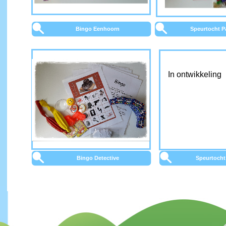
Bingo Eenhoorn
Speurtocht P
In ontwikkeling
Bingo Detective
Speurtocht