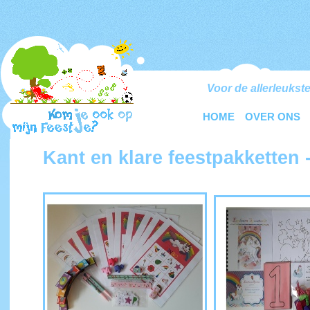
Voor de allerleukste
HOME
OVER ONS
Kant en klare feestpakketten 