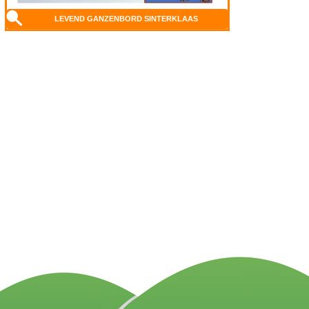
LEVEND GANZENBORD SINTERKLAAS
DISCLAIMER