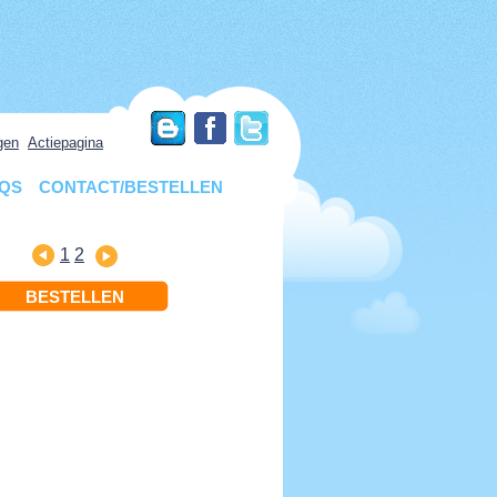
gen
Actiepagina
QS
CONTACT/BESTELLEN
1
2
BESTELLEN