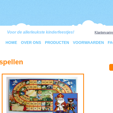
Voor de allerleukste kinderfeestjes!
Klantervarin
HOME
OVER ONS
PRODUCTEN
VOORWAARDEN
FA
spellen